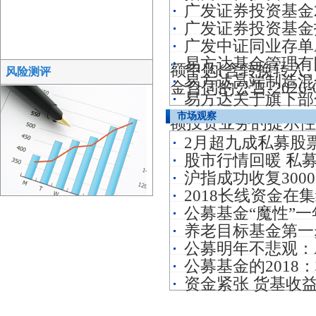
广发证券投资基金202
广发证券投资基金招
广发中证同业存单
易方达基金管理有
额申购(含转换转入、
风险测评
易方达高端制造混合
金合同的公告-2026-0
易方达关于旗下部
市场观察
额投资业务的提示性公告-
2月超九成私募股
股市行情回暖 私
沪指成功收复300
2018长线资金在
公募基金“魔性”
养老目标基金第一
公募明年不悲观：
公募基金的201
资金紧张 货基收