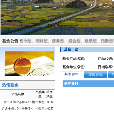
销包括货币型、理财型、债券型、混合型、股票型、指数型等优
基金公告：
基金一览
基金产品名称:
产品代码:
基金单位净值:
日增涨率:
基本资料
业绩表现
基本资料
热销基金
产品类
单位
产品名称
型
净值
广发中证同业存单AAA指
指数型
1.0834
广发中债1-5年国开债指
指数型
1.0657